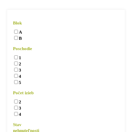
Blok
A
B
Poschodie
1
2
3
4
5
Počet izieb
2
3
4
Stav
nehnuteľnosti