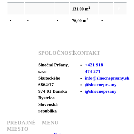
2
-
-
-
-
P
131,00 m
2
-
-
-
-
-
76,00 m
SPOLOČNOSŤ
KONTAKT
Slnečné Pršany,
+421 918
s.r.o
474 271
Skuteckého
info@slnecneprsany.sk
6864/17
@slnecneprsany
974 01 Banská
@slnecneprsany
Bystrica
Slovenská
republika
PREDAJNÉ
MENU
MIESTO