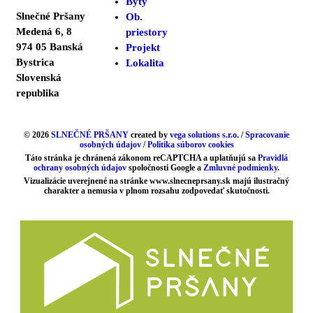
Byty
Slnečné Pršany
Ob.
Medená 6, 8
priestory
974 05 Banská
Projekt
Bystrica
Lokalita
Slovenská
republika
© 2026
SLNEČNÉ PRŠANY
created by
vega solutions s.r.o.
/
Spracovanie
osobných údajov
/
Politika súborov cookies
Táto stránka je chránená zákonom reCAPTCHA a uplatňujú sa
Pravidlá
ochrany osobných údajov
spoločnosti Google a
Zmluvné podmienky
.
Vizualizácie uverejnené na stránke www.slnecneprsany.sk majú ilustračný
charakter a nemusia v plnom rozsahu zodpovedať skutočnosti.