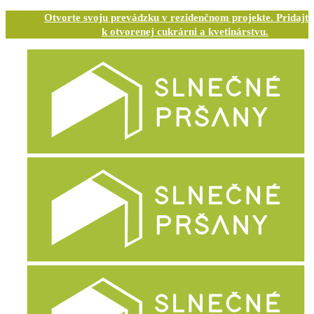
Otvorte svoju prevádzku v rezidenčnom projekte. Pridajte
k otvorenej cukrárni a kvetinárstvu.