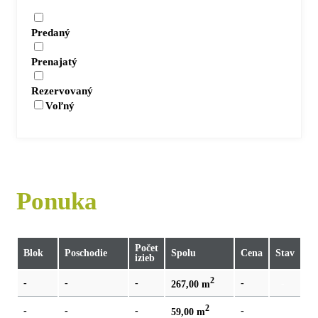
Predaný
Prenajatý
Rezervovaný
Voľný
Ponuka
Počet
Blok
Poschodie
Spolu
Cena
Stav
izieb
2
-
-
-
-
-
267,00 m
2
-
-
-
-
P
59,00 m