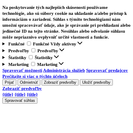
Na poskytovanie tých najlepších skúseností používame
technológie, ako sú súbory cookie na ukladanie a/alebo prístup k
informáciám o zariadení. Súhlas s týmito technológiami nám
umožní spracovávať údaje, ako je správanie pri prehliadaní alebo
jedinečné ID na tejto stránke. Nesúhlas alebo odvolanie súhlasu
môže nepriaznivo ovplyvniť určité vlastnosti a funkcie.
Funkčné
Funkčné
Vždy aktívny
Predvoľby
Predvoľby
Štatistiky
Štatistiky
Marketing
Marketing
Spravovať možnosti
Administrácia služieb
Spravovať predajcov
Prečítajte si viac o týchto účeloch
Prijať
Odmietnúť
Zobraziť predvoľby
Uložiť predvoľby
Zobraziť predvoľby
{title}
{title}
{title}
Spravovať súhlas