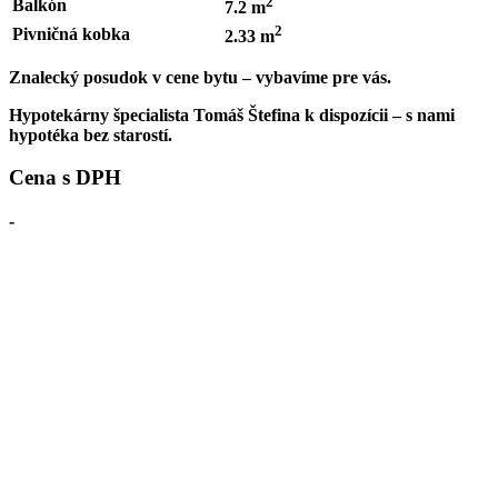
2
Balkón
7.2 m
2
Pivničná kobka
2.33 m
Znalecký posudok v cene bytu – vybavíme pre vás.
Hypotekárny špecialista Tomáš Štefina k dispozícii – s nami
hypotéka bez starostí.
Cena s DPH
-