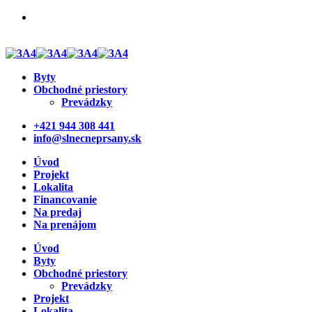
Otvorte svoju prevádzku v rezidenčnom projekte.
Pridajte sa k otvorenej cukrárni a kvetinárstvu.
Byty
Obchodné priestory
Prevádzky
+421 944 308 441
info@slnecneprsany.sk
Úvod
Projekt
Lokalita
Financovanie
Na predaj
Na prenájom
Úvod
Byty
Obchodné priestory
Prevádzky
Projekt
Lokalita