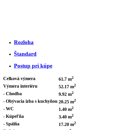
Rozloha
Štandard
Postup pri kúpe
2
Celková výmera
61.7 m
2
Výmera interiéru
52.17 m
2
- Chodba
9.92 m
2
- Obývacia izba s kuchyňou
20.25 m
2
- WC
1.40 m
2
- Kúpeľňa
3.40 m
2
- Spálňa
17.20 m