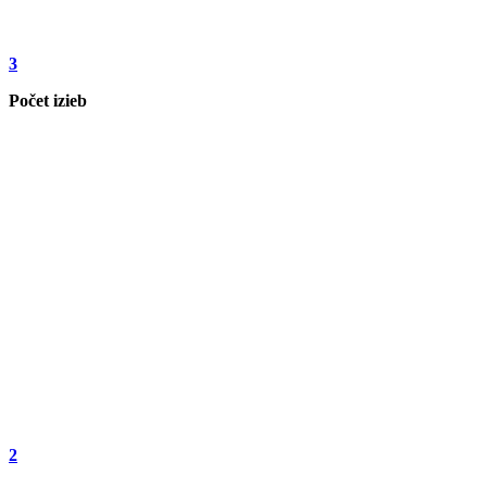
3
Počet izieb
2