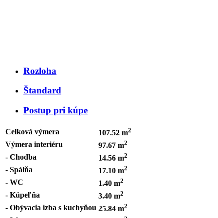
Rozloha
Štandard
Postup pri kúpe
2
Celková výmera
107.52 m
2
Výmera interiéru
97.67 m
2
- Chodba
14.56 m
2
- Spálňa
17.10 m
2
- WC
1.40 m
2
- Kúpeľňa
3.40 m
2
- Obývacia izba s kuchyňou
25.84 m