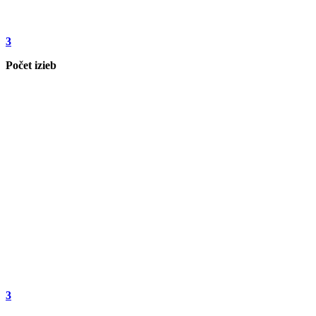
3
Počet izieb
3