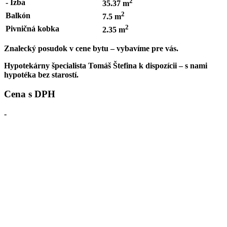
2
- Izba
35.37 m
2
Balkón
7.5 m
2
Pivničná kobka
2.35 m
Znalecký posudok v cene bytu – vybavíme pre vás.
Hypotekárny špecialista Tomáš Štefina k dispozícii – s nami
hypotéka bez starostí.
Cena s DPH
-