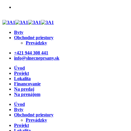
Otvorte svoju prevádzku v rezidenčnom projekte.
Pridajte sa k otvorenej cukrárni a kvetinárstvu.
Byty
Obchodné priestory
Prevádzky
+421 944 308 441
info@slnecneprsany.sk
Úvod
Projekt
Lokalita
Financovanie
Na predaj
Na prenájom
Úvod
Byty
Obchodné priestory
Prevádzky
Projekt
Lokalita