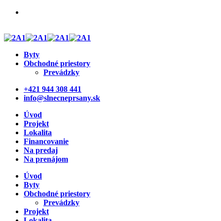
Otvorte svoju prevádzku v rezidenčnom projekte.
Pridajte sa k otvorenej cukrárni a kvetinárstvu.
Byty
Obchodné priestory
Prevádzky
+421 944 308 441
info@slnecneprsany.sk
Úvod
Projekt
Lokalita
Financovanie
Na predaj
Na prenájom
Úvod
Byty
Obchodné priestory
Prevádzky
Projekt
Lokalita