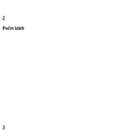
2
Počet izieb
3