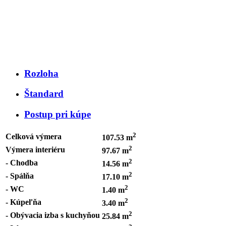
Rozloha
Štandard
Postup pri kúpe
2
Celková výmera
107.53 m
2
Výmera interiéru
97.67 m
2
- Chodba
14.56 m
2
- Spálňa
17.10 m
2
- WC
1.40 m
2
- Kúpeľňa
3.40 m
2
- Obývacia izba s kuchyňou
25.84 m