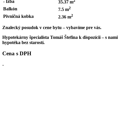
2
- Izba
35.37 m
2
Balkón
7.5 m
2
Pivničná kobka
2.36 m
Znalecký posudok v cene bytu – vybavíme pre vás.
Hypotekárny špecialista Tomáš Štefina k dispozícii – s nami
hypotéka bez starostí.
Cena s DPH
-