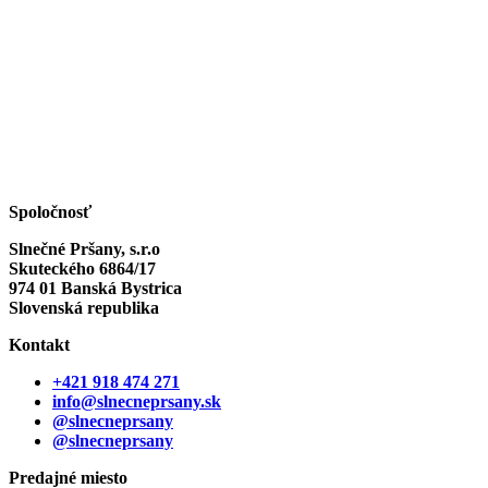
Spoločnosť
Slnečné Pršany, s.r.o
Skuteckého 6864/17
974 01 Banská Bystrica
Slovenská republika
Kontakt
+421 918 474 271
info@slnecneprsany.sk
@slnecneprsany
@slnecneprsany
Predajné miesto