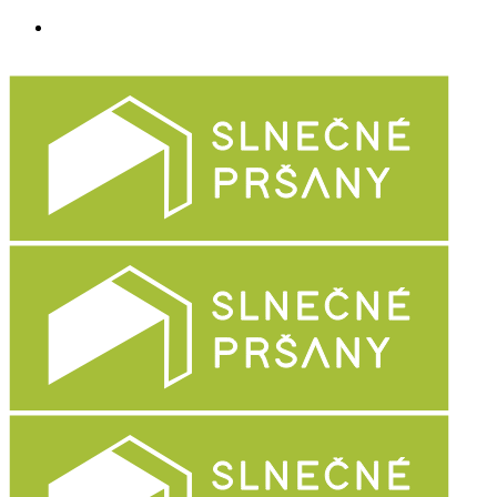
Otvorte svoju prevádzku v rezidenčnom projekte.
Pridajte sa k otvorenej cukrárni a kvetinárstvu.