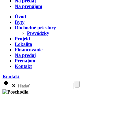
Na predaj
Na prenájom
Úvod
Byty
Obchodné priestory
Prevádzky
Projekt
Lokalita
Financovanie
Na predaj
Prenájom
Kontakt
Kontakt
✕