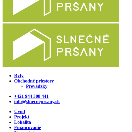
Byty
Obchodné priestory
Prevádzky
+421 944 308 441
info@slnecneprsany.sk
Úvod
Projekt
Lokalita
Financovanie