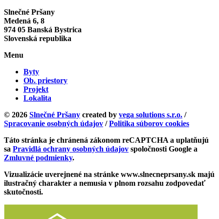
Slnečné Pršany
Medená 6, 8
974 05 Banská Bystrica
Slovenská republika
Menu
Byty
Ob. priestory
Projekt
Lokalita
© 2026
Slnečné Pršany
created by
vega solutions s.r.o.
/
Spracovanie osobných údajov
/
Politika súborov cookies
Táto stránka je chránená zákonom reCAPTCHA a uplatňujú
sa
Pravidlá ochrany osobných údajov
spoločnosti Google a
Zmluvné podmienky
.
Vizualizácie uverejnené na stránke www.slnecneprsany.sk majú
ilustračný charakter a nemusia v plnom rozsahu zodpovedať
skutočnosti.